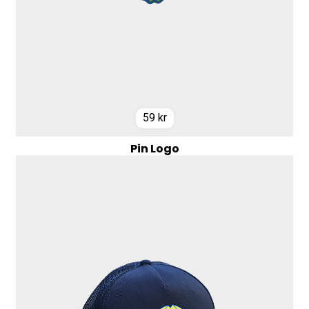
59
kr
Pin Logo