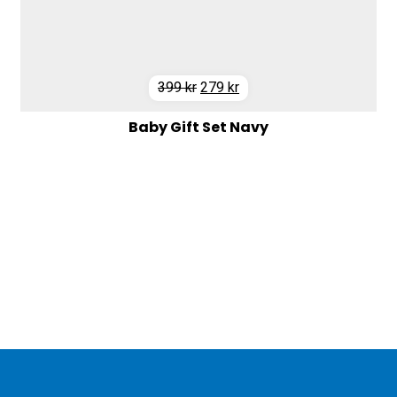
Det
Det
399
kr
279
kr
ursprungliga
nuvarande
Baby Gift Set Navy
priset
priset
var:
är:
399 kr.
279 kr.