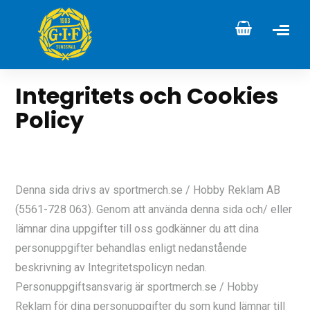
Integritets och Cookies
Policy
Denna sida drivs av sportmerch.se / Hobby Reklam AB
(5561-728 063). Genom att använda denna sida och/ eller
lämnar dina uppgifter till oss godkänner du att dina
personuppgifter behandlas enligt nedanstående
beskrivning av Integritetspolicyn nedan.
Personuppgiftsansvarig är sportmerch.se / Hobby
Reklam för dina personuppgifter du som kund lämnar till