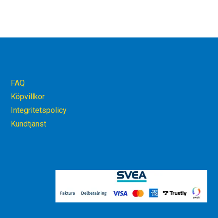
FAQ
Köpvillkor
Integritetspolicy
Kundtjänst