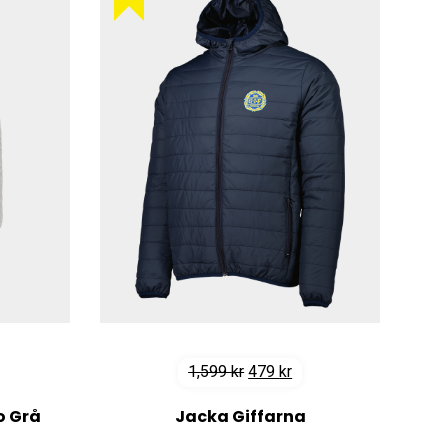
t
Det
Det
1,599
kr
479
kr
iga
arande
ursprungliga
nuvarande
o Grå
Jacka Giffarna
set
priset
priset