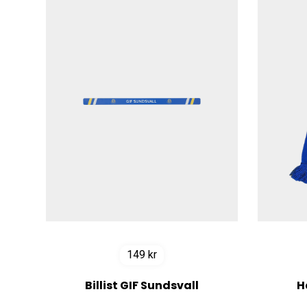
149
kr
Billist GIF Sundsvall
H