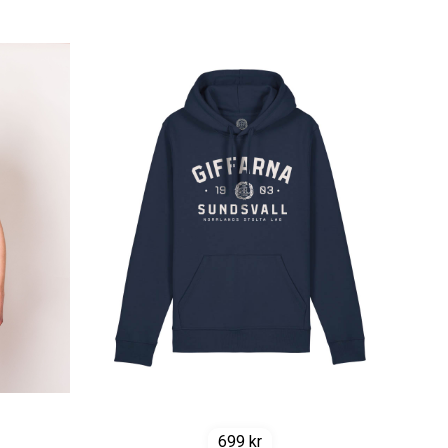
699
kr