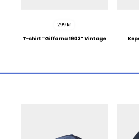
299
kr
T-shirt ”Giffarna 1903” Vintage
Keps
white