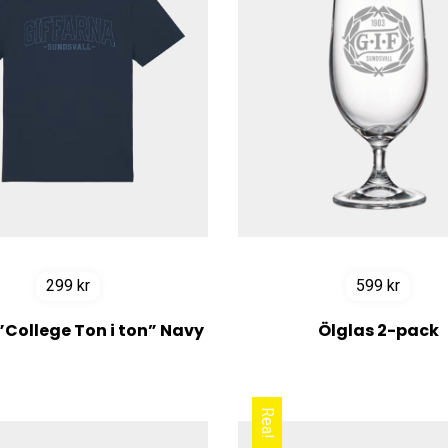
299
kr
599
kr
 ”College Ton i ton” Navy
Ölglas 2-pack
Rea!