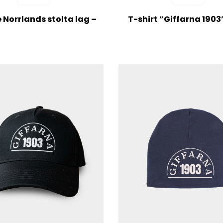
 Norrlands stolta lag –
T-shirt ”Giffarna 1903
Vintage White