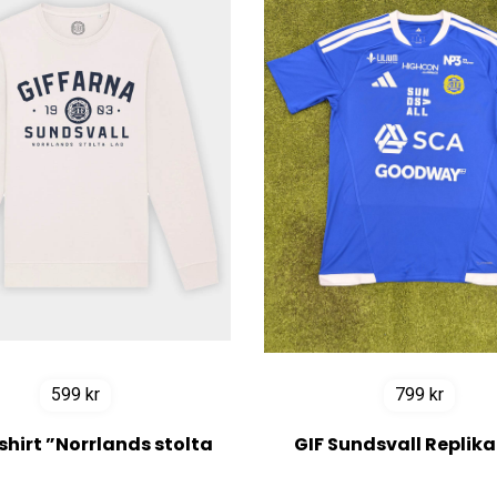
599
kr
799
kr
hirt ”Norrlands stolta
GIF Sundsvall Replika
ag” Vintage White