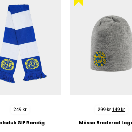
Det
De
249
kr
299
kr
149
kr
ursprungl
nuv
alsduk GIF Randig
Mössa Broderad Log
priset
pri