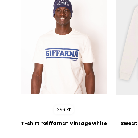
299
kr
T-shirt ”Giffarna” Vintage white
Sweats
l