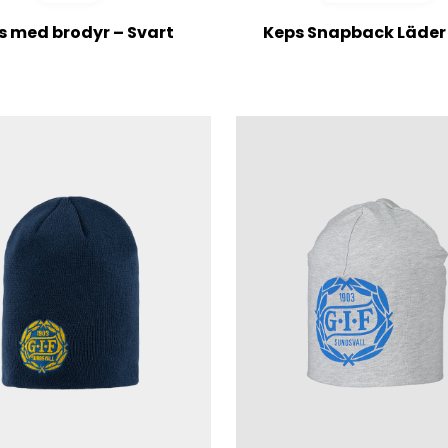
ursprungl
nuv
s med brodyr – Svart
Keps Snapback Läder
priset
pri
var:
är:
299 kr.
209