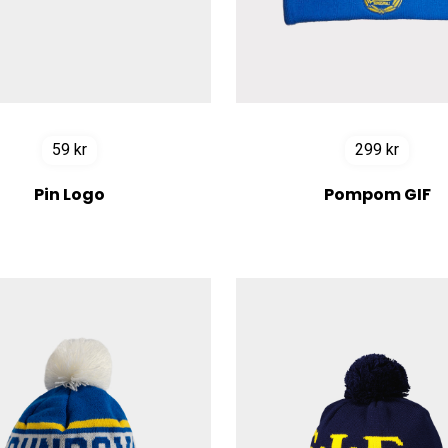
59
kr
299
kr
Pin Logo
Pompom GIF