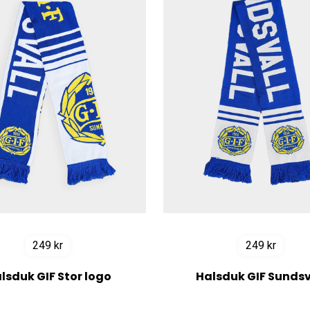
249
kr
249
kr
lsduk GIF Stor logo
Halsduk GIF Sundsv