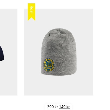
Rea!
Det
Det
299
kr
149
kr