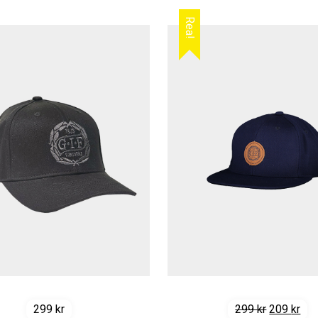
Rea!
Det
Det
299
kr
299
kr
209
kr