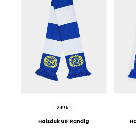
249
kr
Halsduk GIF Randig
Ha