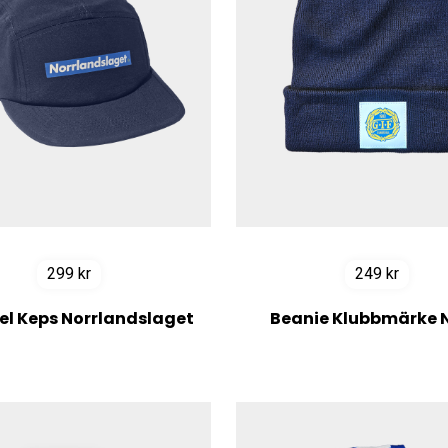
299
kr
249
kr
el Keps Norrlandslaget
Beanie Klubbmärke 
Navy