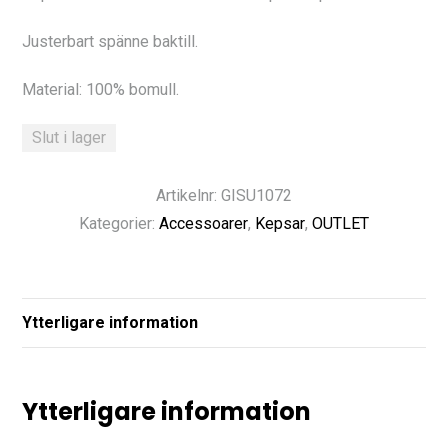
var:
är:
Justerbart spänne baktill.
299 kr.
209 kr.
Material: 100% bomull.
Slut i lager
Artikelnr: GISU1072
Kategorier:
Accessoarer
,
Kepsar
,
OUTLET
Ytterligare information
Ytterligare information