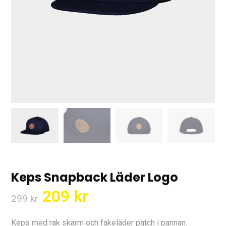
Keps Snapback Läder Logo
Det
Det
209
kr
299
kr
ursprungliga
nuvarande
priset
priset
Keps med rak skärm och fakeläder patch i pannan.