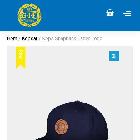
Hem
/
Kepsar
/ Keps Snapback Läder Logo
Rea!
🔍