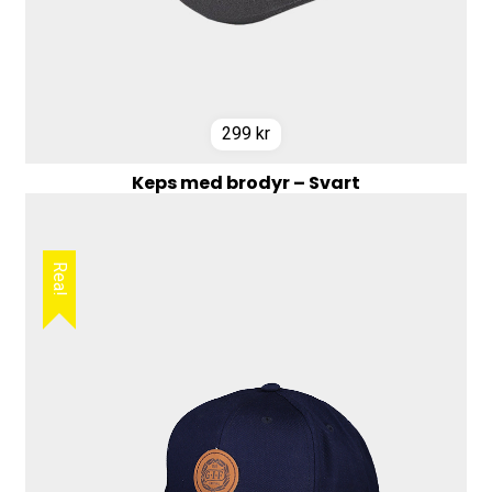
299
kr
Keps med brodyr – Svart
Rea!