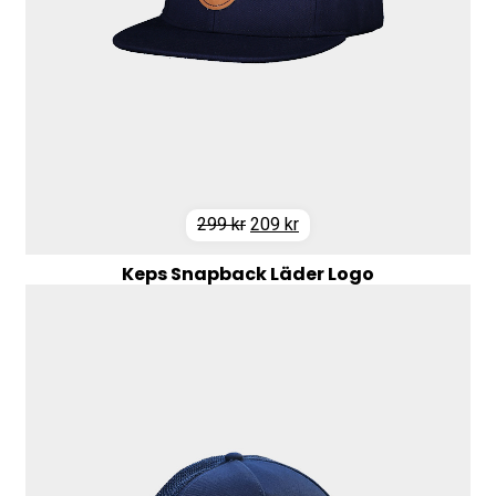
Det
Det
299
kr
209
kr
ursprungliga
nuvarande
Keps Snapback Läder Logo
priset
priset
var:
är:
299 kr.
209 kr.