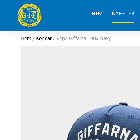
HEM
NYHETER
Hem
/
Kepsar
/ Keps Giffarna 1903 Navy