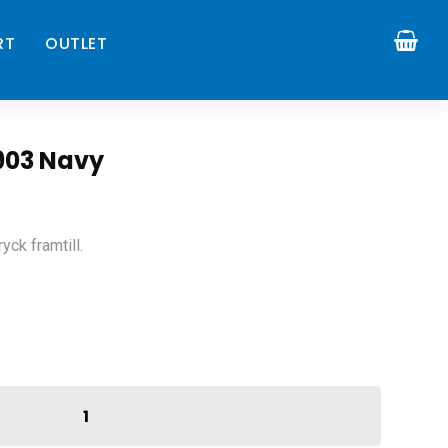
RT
OUTLET
1903 Navy
ck framtill.