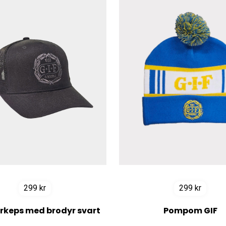
299
kr
299
kr
rkeps med brodyr svart
Pompom GIF