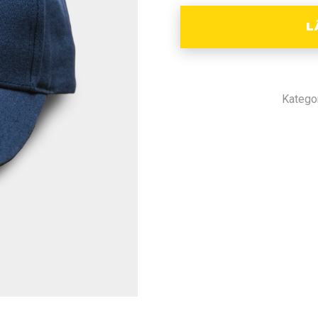
L
Katego