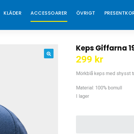
KLÄDER
ACCESSOARER
ÖVRIGT
PRESENTKO
Keps Giffarna 
299
kr
🔍
Mörkblå keps med shysst try
Material: 100% bomull
I lager