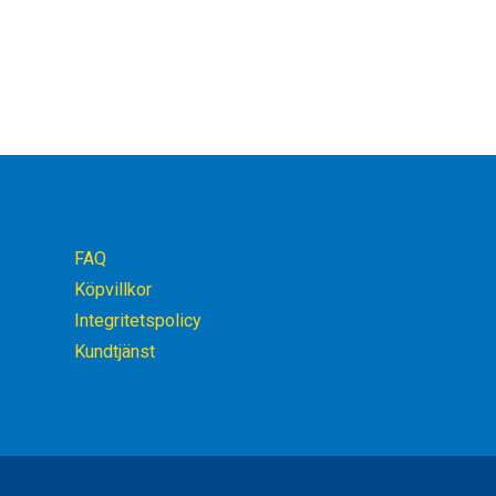
FAQ
Köpvillkor
Integritetspolicy
Kundtjänst