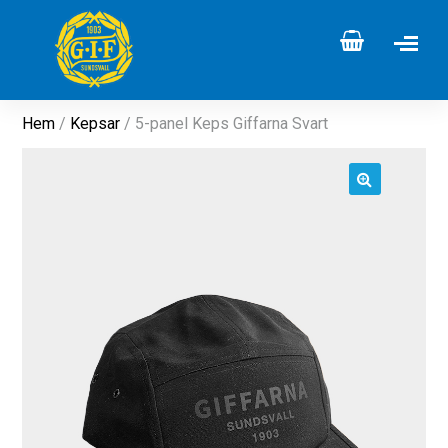
Hem
/
Kepsar
/ 5-panel Keps Giffarna Svart
🔍