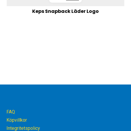
ursprungliga
nuvarande
Keps Snapback Läder Logo
priset
priset
var:
är:
299 kr.
209 kr.
FAQ
Köpvillkor
Integritetspolicy