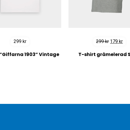
Det
Det
299
kr
299
kr
179
kr
ursprungl
nuv
 ”Giffarna 1903” Vintage
T-shirt gråmelerad 
priset
pri
white
emblem
var:
är:
299 kr.
179