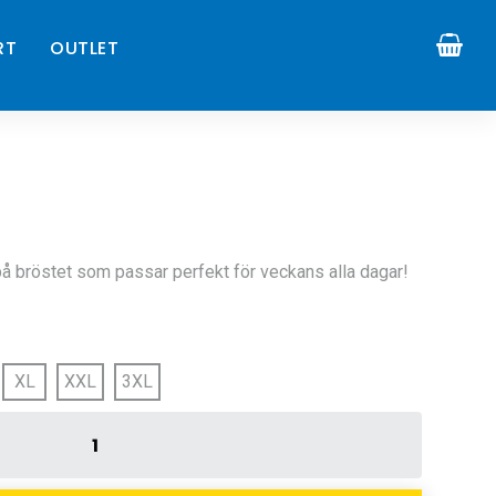
RT
OUTLET
 på bröstet som passar perfekt för veckans alla dagar!
XL
XXL
3XL