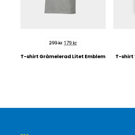
Det
Det
299
kr
179
kr
ursprungliga
nuvarande
T-shirt Gråmelerad Litet Emblem
T-shirt
priset
priset
var:
är:
299 kr.
179 kr.