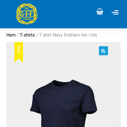
Hem
/
T-shirts
/ T-shirt Navy Emblem ton i ton
Rea!
🔍