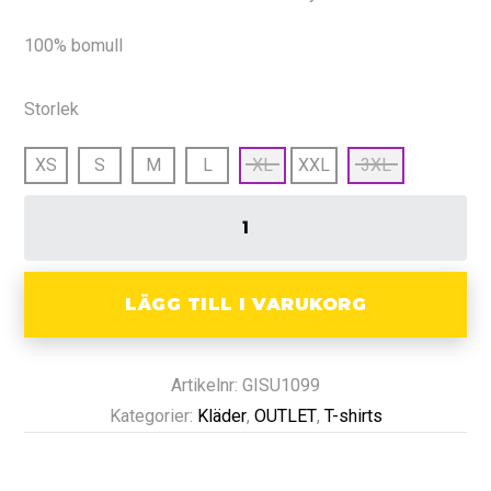
var:
är:
100% bomull
299 kr.
179 kr.
Storlek
XS
S
M
L
XL
XXL
3XL
LÄGG TILL I VARUKORG
Artikelnr: GISU1099
Kategorier:
Kläder
,
OUTLET
,
T-shirts