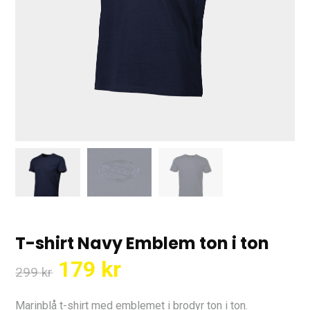
T-shirt Navy Emblem ton i ton
Det
Det
179
kr
299
kr
ursprungliga
nuvarande
priset
priset
Marinblå t-shirt med emblemet i brodyr ton i ton.