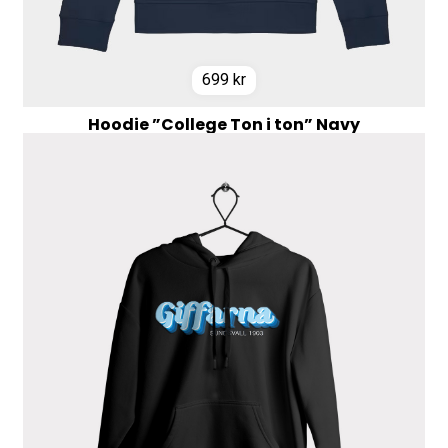
699
kr
Hoodie ”College Ton i ton” Navy