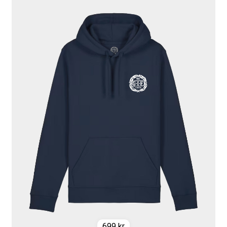
699
kr