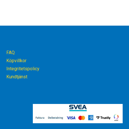
FAQ
Köpvillkor
Integritetspolicy
Kundtjänst