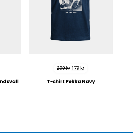
Det
Det
299
kr
179
kr
iga
arande
ursprungliga
nuvarande
ndsvall
T-shirt Pekka Navy
et
priset
priset
var:
är:
r.
299 kr.
179 kr.