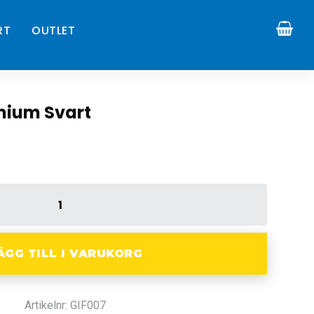
RT
OUTLET
mium Svart
ÄGG TILL I VARUKORG
Artikelnr: GIF007