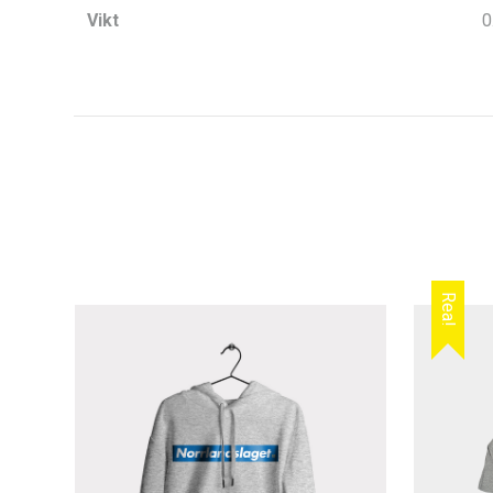
Vikt
0
Rea!