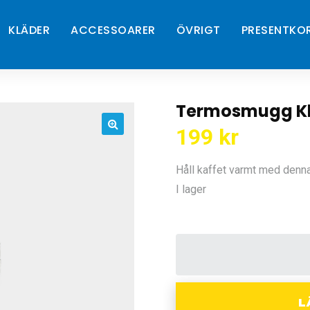
KLÄDER
ACCESSOARER
ÖVRIGT
PRESENTKO
Termosmugg K
199
kr
🔍
Håll kaffet varmt med den
I lager
L