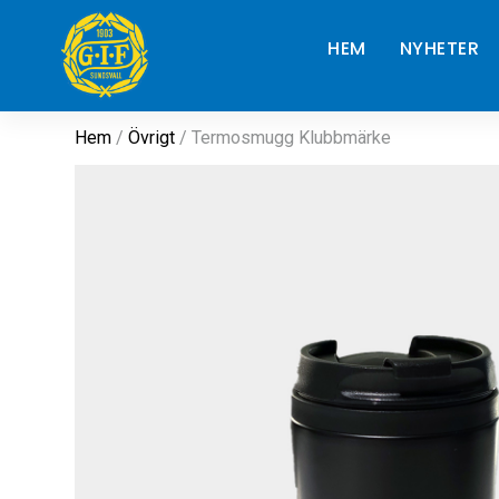
HEM
NYHETER
Hem
/
Övrigt
/ Termosmugg Klubbmärke