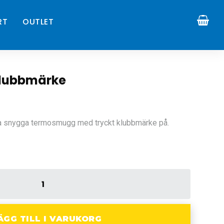
RT
OUTLET
lubbmärke
na snygga termosmugg med tryckt klubbmärke på.
ÄGG TILL I VARUKORG