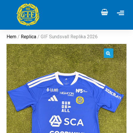
Hem
/
Replica
/ GIF Sundsvall Replika 2026
🔍