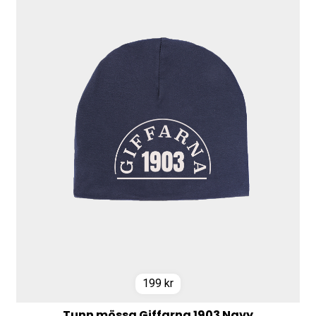
199
kr
Tunn mössa Giffarna 1903 Navy