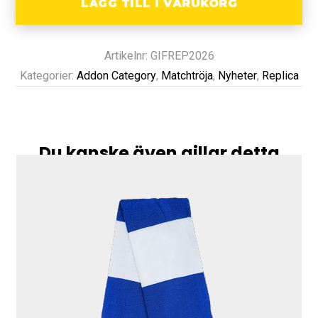
LÄGG TILL I VARUKORG
Artikelnr: GIFREP2026
Kategorier:
Addon Category
,
Matchtröja
,
Nyheter
,
Replica
Du kanske även gillar detta