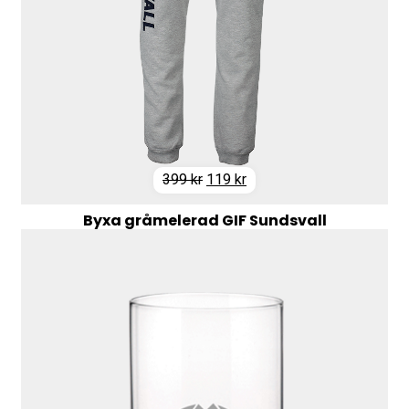
Det
Det
399
kr
119
kr
ursprungliga
nuvarande
Byxa gråmelerad GIF Sundsvall
priset
priset
var:
är:
399 kr.
119 kr.