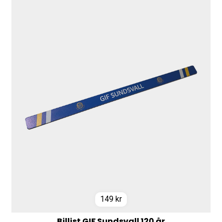
149
kr
Billist GIF Sundsvall 120 år