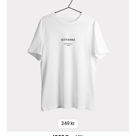
349
kr