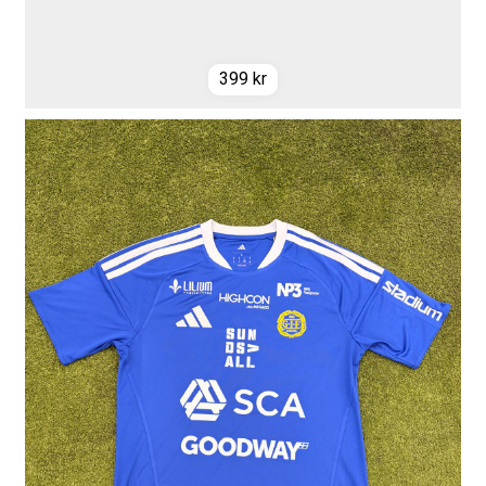
399
kr
GIF Sundsvall Badshorts