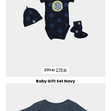
Det
Det
399
kr
279
kr
ursprungliga
nuvarande
Baby Gift Set Navy
priset
priset
var:
är:
399 kr.
279 kr.